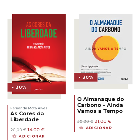
- 30%
- 30%
O Almanaque do
Carbono – Ainda
Fernanda Mota Alves
Vamos a Tempo
As Cores da
Liberdade
O
O
21,00
€
30,00
€
preço
preço
ADICIONAR
O
O
14,00
€
20,00
€
original
atual
preço
preço
era:
é:
ADICIONAR
original
atual