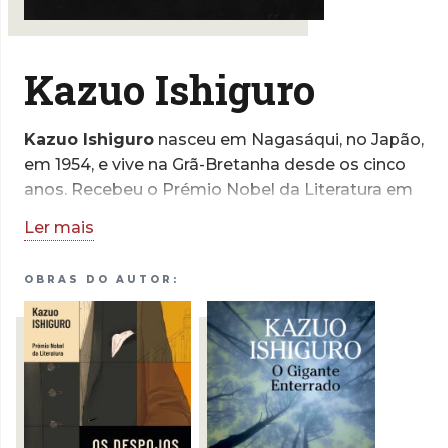
Kazuo Ishiguro
Kazuo Ishiguro
nasceu em Nagasáqui, no Japão,
em 1954, e vive na Grã-Bretanha desde os cinco
anos. Recebeu o Prémio Nobel da Literatura em
2017 e a sua obra está traduzida em mais de
Ler mais
cinquenta línguas. Entre as outras distinções que
reconhecem o seu mérito literário contam-se o
OBRAS DO AUTOR:
grau de Oficial da Ordem do Império Britânico e
a condecoração francesa como Cavaleiro da
Ordem das Artes e Letras.
Kazuo Ishiguro dedica-se ainda
esporadicamente à escrita de argumentos para
cinema. O argumento que escreveu para o filme
Living valeu-lhe, em 2023, nomeações para os