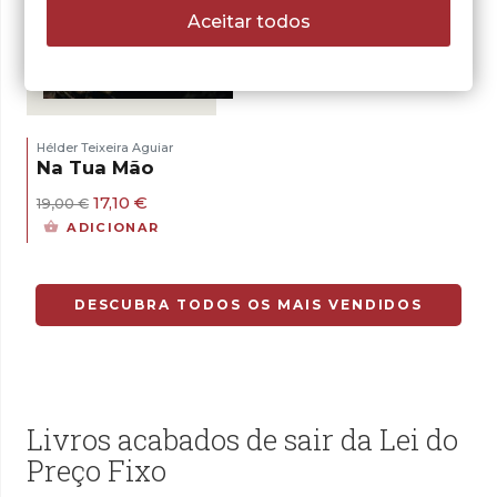
Aceitar todos
- 10%
Hélder Teixeira Aguiar
Na Tua Mão
O
O
17,10
€
19,00
€
preço
preço
ADICIONAR
original
atual
era:
é:
19,00 €.
17,10 €.
DESCUBRA TODOS OS MAIS VENDIDOS
Livros acabados de sair da Lei do
Preço Fixo