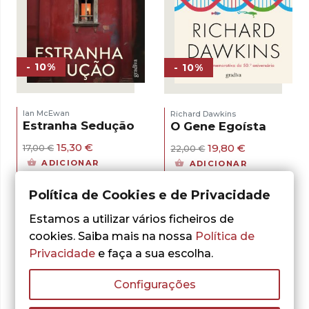
- 10%
- 10%
Ian McEwan
Richard Dawkins
Estranha Sedução
O Gene Egoísta
O
O
O
O
15,30
€
19,80
€
17,00
€
22,00
€
preço
preço
preço
preço
ADICIONAR
ADICIONAR
original
atual
original
atual
era:
é:
era:
é:
17,00 €.
15,30 €.
Política de Cookies e de Privacidade
22,00 €.
19,80 €.
Estamos a utilizar vários ficheiros de
cookies. Saiba mais na nossa
Política de
Privacidade
e faça a sua escolha.
Configurações