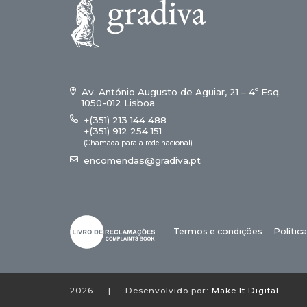
Av. António Augusto de Aguiar, 21 – 4º Esq.
1050-012 Lisboa
+(351) 213 144 488
+(351) 912 254 151
(Chamada para a rede nacional)
encomendas@gradiva.pt
Termos e condições
Polític
2026
|
Desenvolvido por:
Make It Digital