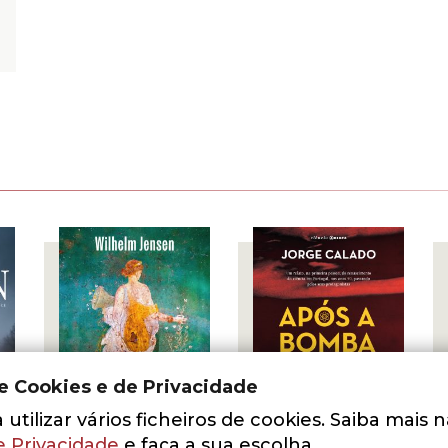
de Cookies e de Privacidade
utilizar vários ficheiros de cookies. Saiba mais 
- 10%
- 10%
e Privacidade
e faça a sua escolha.