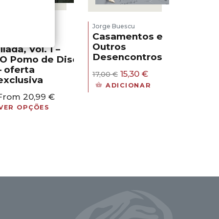
Luc Ferry
Clotilde
,
Jorge Buescu
Bruneau
Pierre
,
Casamentos e
Taranzano
Outros
Ilíada, Vol. 1 –
Desencontros
O Pomo de Discórdia
– oferta
O
O
15,30
€
17,00
€
exclusiva
preço
preço
ADICIONAR
original
atual
From
20,99
€
era:
é:
VER OPÇÕES
17,00 €.
15,30 €.