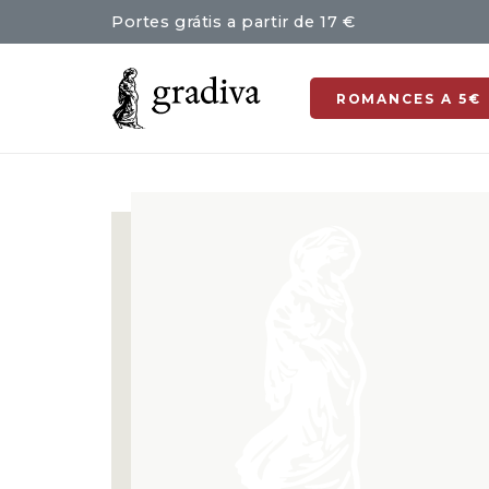
Portes grátis a partir de 17 €
ROMANCES A 5€