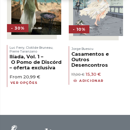
- 30%
- 10%
Luc Ferry
Clotilde Bruneau
,
,
Jorge Buescu
Pierre Taranzano
Casamentos e
Ilíada, Vol. 1 –
Outros
O Pomo de Discórdia
Desencontros
– oferta exclusiva
O
O
15,30
€
17,00
€
From
20,99
€
preço
preço
ADICIONAR
VER OPÇÕES
original
atual
era:
é:
17,00 €.
15,30 €.