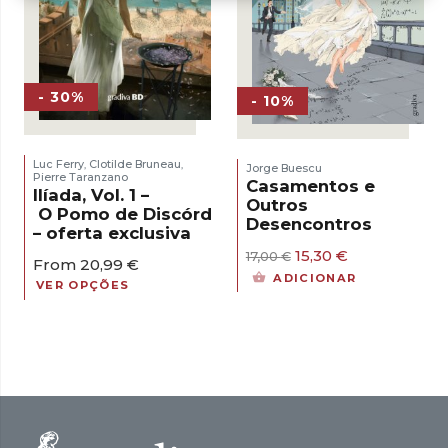
- 30%
- 10%
Luc Ferry
Clotilde Bruneau
,
,
Jorge Buescu
Pierre Taranzano
Casamentos e
Ilíada, Vol. 1 –
Outros
O Pomo de Discórdia
Desencontros
– oferta exclusiva
O
O
15,30
€
17,00
€
From
20,99
€
preço
preço
ADICIONAR
VER OPÇÕES
original
atual
era:
é:
17,00 €.
15,30 €.