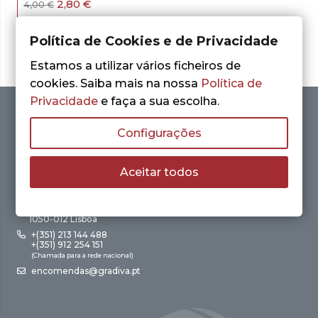
O
O
2,80
€
4,00
€
preço
preço
LER MAIS
original
atual
era:
é:
Política de Cookies e de Privacidade
4,00 €.
2,80 €.
Estamos a utilizar vários ficheiros de
cookies. Saiba mais na nossa
Política de
Privacidade
e faça a sua escolha.
Configurações
Aceitar todos
Av. António Augusto de Aguiar, 21 – 4º Esq.
1050-012 Lisboa
+(351) 213 144 488
+(351) 912 254 151
(Chamada para a rede nacional)
encomendas@gradiva.pt