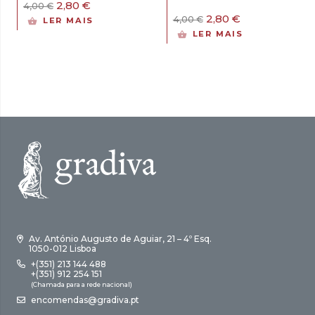
O
O
2,80
€
4,00
€
preço
preço
O
O
2,80
€
4,00
€
LER MAIS
original
atual
preço
preço
LER MAIS
era:
é:
original
atual
4,00 €.
2,80 €.
era:
é:
4,00 €.
2,80 €.
Av. António Augusto de Aguiar, 21 – 4º Esq.
1050-012 Lisboa
+(351) 213 144 488
+(351) 912 254 151
(Chamada para a rede nacional)
encomendas@gradiva.pt