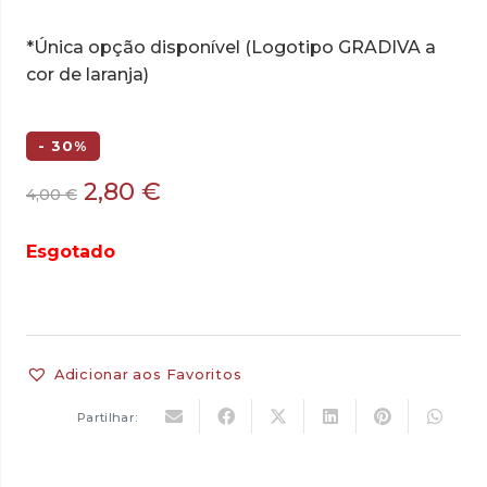
*Única opção disponível (Logotipo GRADIVA a
cor de laranja)
- 30%
O
O
2,80
€
4,00
€
preço
preço
original
atual
Esgotado
era:
é:
4,00 €.
2,80 €.
Adicionar aos Favoritos
Partilhar: