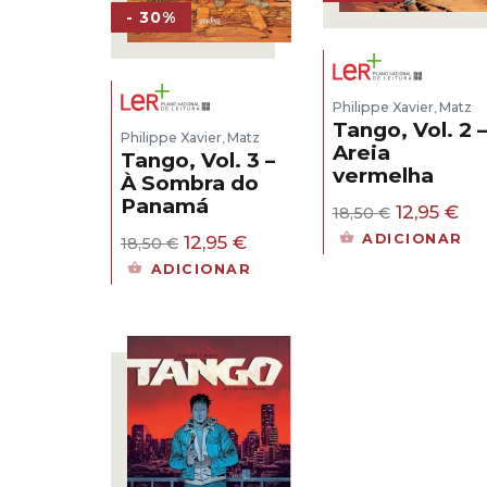
- 30%
Philippe Xavier
Matz
,
Tango, Vol. 2 –
Philippe Xavier
Matz
,
Areia
Tango, Vol. 3 –
vermelha
À Sombra do
Panamá
O
O
12,95
€
18,50
€
preço
pr
O
O
ADICIONAR
12,95
€
18,50
€
original
atu
preço
preço
ADICIONAR
era:
é:
original
atual
18,50 €.
12,
era:
é:
18,50 €.
12,95 €.