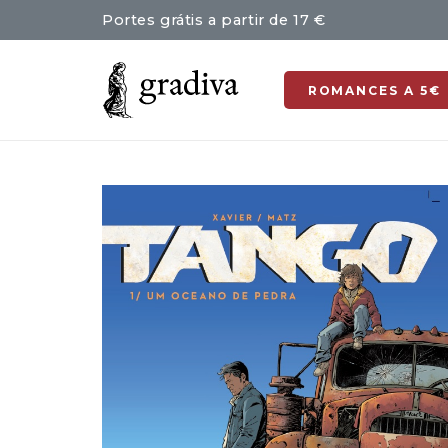
Portes grátis a partir de 17 €
ROMANCES A 5€