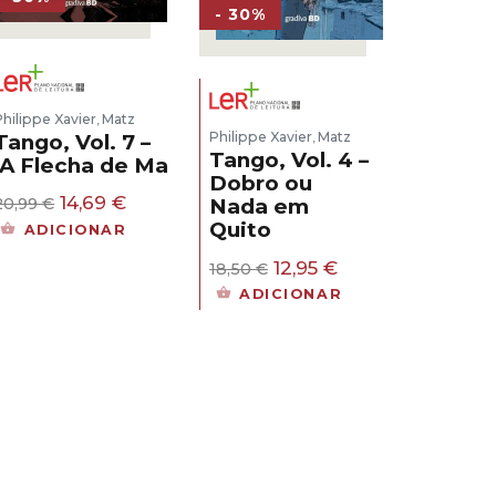
- 30%
Philippe Xavier
Matz
,
Philippe Xavier
Matz
Tango, Vol. 7 –
,
Tango, Vol. 4 –
A Flecha de Magalhães
Dobro ou
O
O
14,69
€
Nada em
20,99
€
preço
preço
Quito
ADICIONAR
original
atual
era:
é:
O
O
12,95
€
18,50
€
20,99 €.
14,69 €.
preço
preço
ADICIONAR
original
atual
era:
é:
18,50 €.
12,95 €.