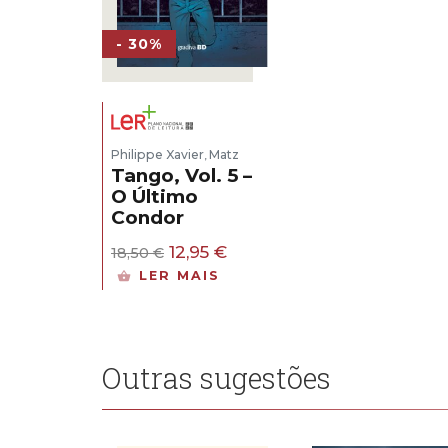
- 30%
Philippe Xavier
Matz
,
Tango, Vol. 5 –
O Último
Condor
O
O
12,95
€
18,50
€
preço
preço
LER MAIS
original
atual
era:
é:
18,50 €.
12,95 €.
Outras sugestões