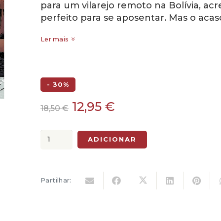
para um vilarejo remoto na Bolívia, ac
perfeito para se aposentar. Mas o aca
Ler mais
- 30%
O
O
12,95
€
18,50
€
preço
preço
original
atual
Quantidade
ADICIONAR
era:
é:
de
18,50 €.
12,95 €.
Tango,
Vol.
Partilhar:
1
-
Um