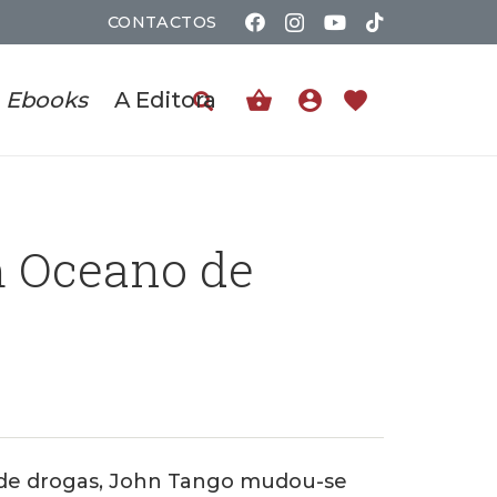
CONTACTOS
shopping_basket
account_circle
favorite
Ebooks
A Editora
m Oceano de
 de drogas, John Tango mudou-se