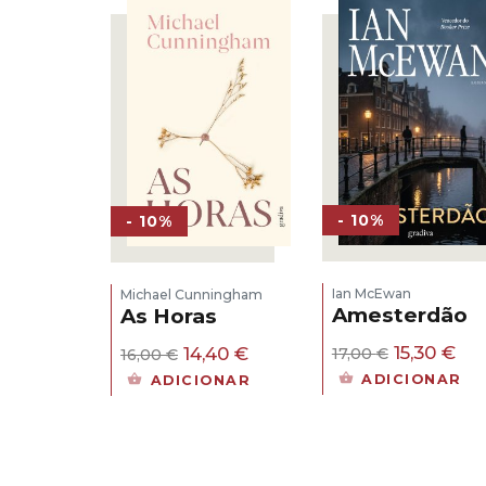
- 10%
- 10%
Ian McEwan
Michael Cunningham
Amesterdão
As Horas
O
O
O
O
15,30
€
14,40
€
17,00
€
16,00
€
preço
pr
preço
preço
ADICIONAR
ADICIONAR
original
atu
original
atual
era:
é:
era:
é:
17,00 €.
15,
16,00 €.
14,40 €.