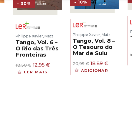
- 10%
- 30%
Philippe Xavier
Matz
,
Philippe Xavier
Matz
,
Tango, Vol. 8 –
Tango, Vol. 6 –
O Tesouro do
O Rio das Três
Mar de Sulu
Fronteiras
eço
O
O
18,89
€
20,99
€
O
O
12,95
€
18,50
€
al
preço
preço
preço
preço
ADICIONAR
LER MAIS
original
atual
original
atual
95 €.
era:
é:
era:
é:
20,99 €.
18,89 €.
18,50 €.
12,95 €.