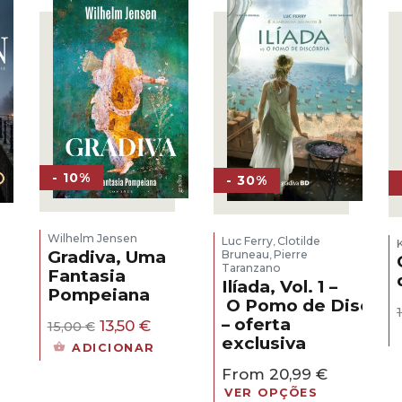
- 10%
- 30%
Wilhelm Jensen
Luc Ferry
Clotilde
,
Gradiva, Uma
Bruneau
Pierre
,
Taranzano
Fantasia
Ilíada, Vol. 1 –
Pompeiana
O Pomo de Discórd
eço
– oferta
O
O
al
13,50
€
15,00
€
preço
preço
exclusiva
ADICIONAR
original
atual
30 €.
From
20,99
€
era:
é:
15,00 €.
13,50 €.
VER OPÇÕES