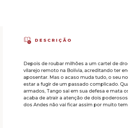
Oceano
de
Pedra
DESCRIÇÃO
Depois de roubar milhões a um cartel de d
vilarejo remoto na Bolívia, acreditando ter e
aposentar. Mas o acaso muda tudo, o seu no
estar a fugir de um passado complicado. Q
armados, Tango sai em sua defesa e mata os
acaba de atrair a atenção de dois poderoso
dos Andes não vai ficar assim por muito te