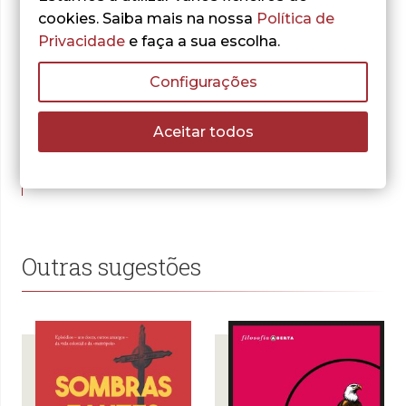
- 30%
cookies. Saiba mais na nossa
Política de
Privacidade
e faça a sua escolha.
Albertina Dias
Configurações
Segredos de
Gestão
Estratégica e
Aceitar todos
Inovação
O
O
12,25
€
17,50
€
preço
preço
ADICIONAR
original
atual
era:
é:
17,50 €.
12,25 €.
Outras sugestões