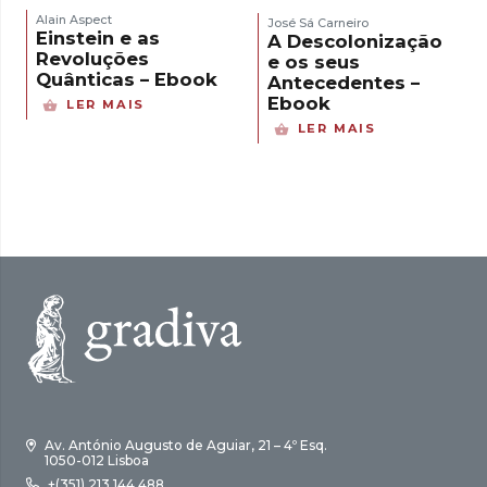
Alain Aspect
José Sá Carneiro
Einstein e as
A Descolonização
Revoluções
e os seus
Quânticas – Ebook
Antecedentes –
Ebook
LER MAIS
LER MAIS
Av. António Augusto de Aguiar, 21 – 4º Esq.
1050-012 Lisboa
+(351) 213 144 488