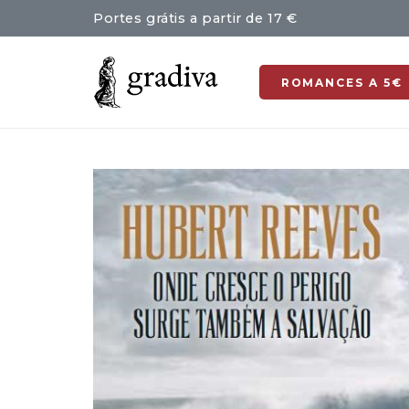
Portes grátis a partir de 17 €
ROMANCES A 5€