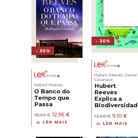
- 30%
- 30%
Hubert Reeves
Daniel
,
Casanave
Hubert
Hubert Reeves
O Banco do
Reeves
Tempo que
Explica a
Passa
Biodiversidad
O
O
12,95
€
O
O
18,50
€
9,10
€
13,00
€
preço
preço
preço
pre
LER MAIS
LER MAIS
original
atual
original
atua
era:
é:
era:
é:
18,50 €.
12,95 €.