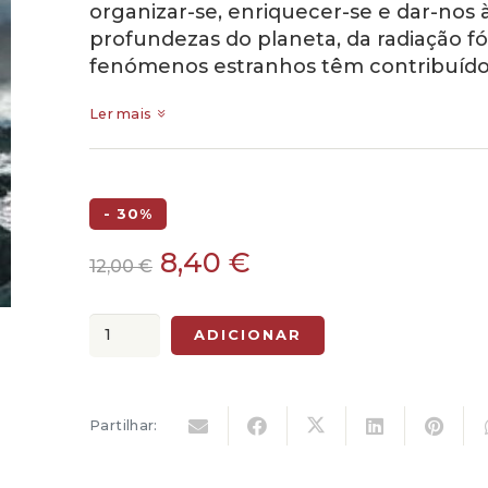
organizar-se, enriquecer-se e dar-nos 
profundezas do planeta, da radiação fós
fenómenos estranhos têm contribuído
Ler mais
- 30%
O
O
8,40
€
12,00
€
preço
preço
original
atual
Quantidade
ADICIONAR
era:
é:
de
12,00 €.
8,40 €.
Onde
Cresce
Partilhar:
o
Perigo