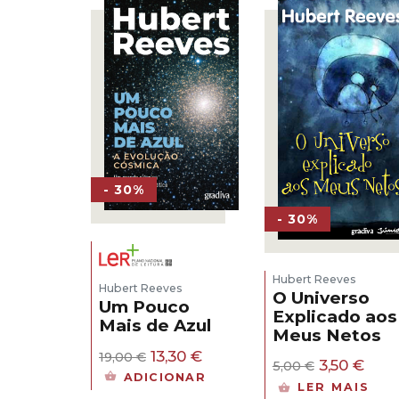
13,00 €.
9,10
- 30%
- 30%
Hubert Reeves
Hubert Reeves
O Universo
Um Pouco
Explicado aos
Mais de Azul
Meus Netos
O
O
13,30
€
19,00
€
O
O
3,50
€
5,00
€
preço
preço
ADICIONAR
preço
pre
original
atual
LER MAIS
original
atua