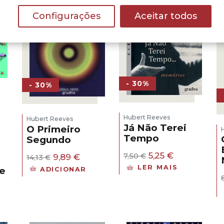
Configurações
Aceitar todos
- 30%
- 30%
Hubert Reeves
Hubert Reeves
Já Não Terei
O Primeiro
Tempo
Segundo
O
O
5,25
€
O
O
7,50
€
9,89
€
14,13
€
preço
preço
preço
preço
LER MAIS
e
ADICIONAR
original
atual
original
atual
era:
é:
era:
é:
7,50 €.
5,25 €.
14,13 €.
9,89 €.
ço
l