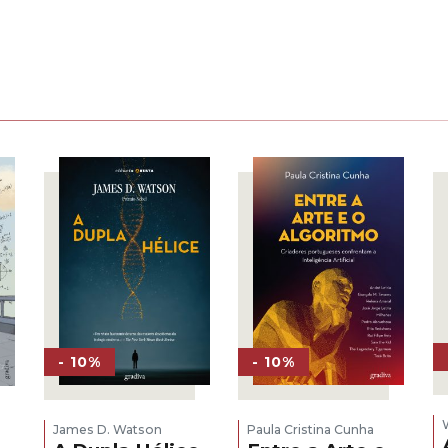
€.
- 10%
- 10%
James D. Watson
Paula Cristina Cunha