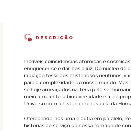
Surge
Também
a
Salvação
DESCRIÇÃO
Incríveis coincidências atómicas e cósmicas
enriquecer-se e dar-nos à luz. Do núcleo de 
radiação fóssil aos misteriosos neutrinos, 
para a complexidade do nosso mundo. Mas a
se hoje ameaçados na Terra pelo ser humano
meio ambiente, à biodiversidade e a ele própr
Universo com a história menos bela da Hum
Oferecendo-nos uma e outra em paralelo, Re
histórias ao serviço da nossa tomada de co