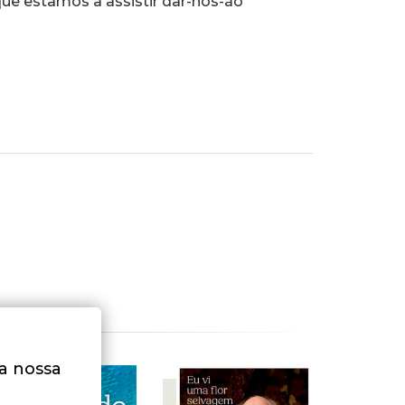
 que estamos a assistir dar-nos-ão
na nossa