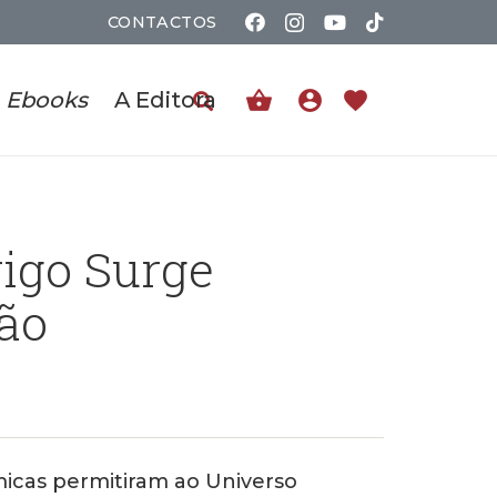
CONTACTOS
shopping_basket
account_circle
favorite
Ebooks
A Editora
igo Surge
ão
micas permitiram ao Universo