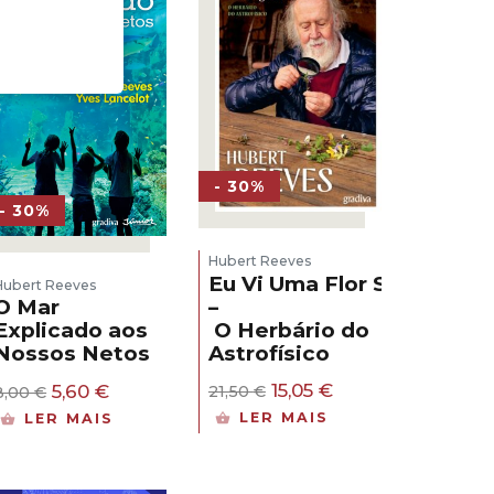
- 30%
- 30%
Hubert Reeves
Eu Vi Uma Flor Selvagem
Hubert Reeves
–
O Mar
O Herbário do
Explicado aos
Astrofísico
Nossos Netos
O
O
O
O
15,05
€
5,60
€
21,50
€
8,00
€
preço
preço
preço
preço
LER MAIS
LER MAIS
original
atual
original
atual
era:
é:
era:
é:
21,50 €.
15,05 €.
8,00 €.
5,60 €.