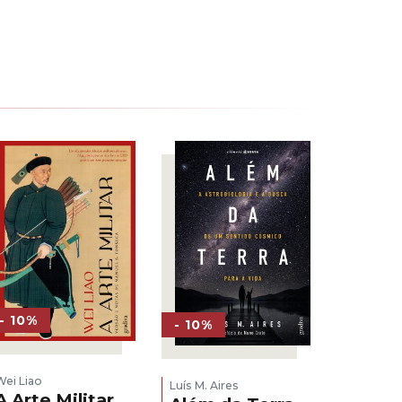
- 10%
- 10%
Wei Liao
Luís M. Aires
A Arte Militar