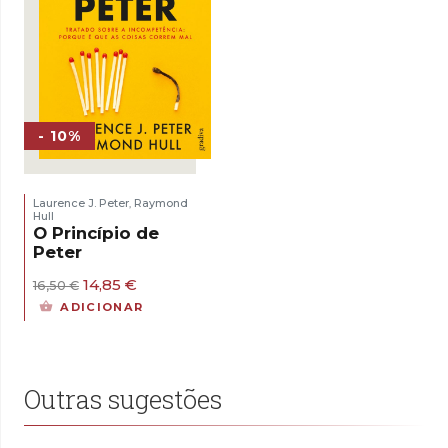
- 10%
Laurence J. Peter
Raymond
,
Hull
O Princípio de
Peter
O
O
14,85
€
16,50
€
preço
preço
ADICIONAR
original
atual
era:
é:
16,50 €.
14,85 €.
Outras sugestões