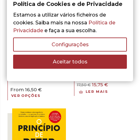
Política de Cookies e de Privacidade
Estamos a utilizar vários ficheiros de
cookies. Saiba mais na nossa
Política de
Privacidade
e faça a sua escolha.
- 10%
- 10%
Configurações
Laurence J. Peter
Raymond
,
Laurence J. Peter
Raymond
,
Aceitar todos
Hull
Hull
O Princípio de
O Princípio de
Peter – Oferta
Peter
Exclusiva
O
O
15,75
€
17,50
€
From
16,50
€
preço
preço
LER MAIS
original
atual
VER OPÇÕES
era:
é:
17,50 €.
15,75 €.