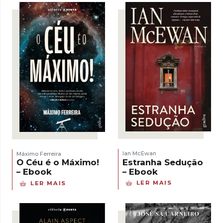
Ian McEwan
Máximo Ferreira
Estranha Sedução
O Céu é o Máximo!
– Ebook
– Ebook
LER MAIS
LER MAIS