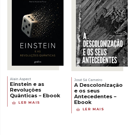
Alain Aspect
José Sá Carneiro
Einstein e as
A Descolonização
Revoluções
e os seus
Quânticas – Ebook
Antecedentes –
Ebook
LER MAIS
LER MAIS