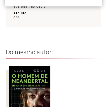
ISBN:
978-989-785-087-5
PÁGINAS:
432
Do mesmo autor