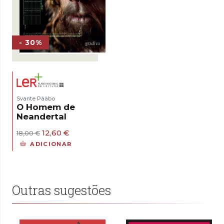
- 30%
Svante Pääbo
O Homem de
Neandertal
O
O
12,60
€
18,00
€
preço
preço
ADICIONAR
original
atual
era:
é:
18,00 €.
12,60 €.
Outras sugestões