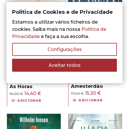
Política de Cookies e de Privacidade
Estamos a utilizar vários ficheiros de
cookies. Saiba mais na nossa
Política de
Privacidade
e faça a sua escolha.
Configurações
- 10%
- 10%
Aceitar todos
Ian McEwan
Michael Cunningham
Amesterdão
As Horas
O
O
15,30
€
O
O
14,40
€
17,00
€
16,00
€
preço
preço
preço
preço
ADICIONAR
ADICIONAR
original
atual
original
atual
era:
é:
era:
é:
17,00 €.
15,30 €.
16,00 €.
14,40 €.