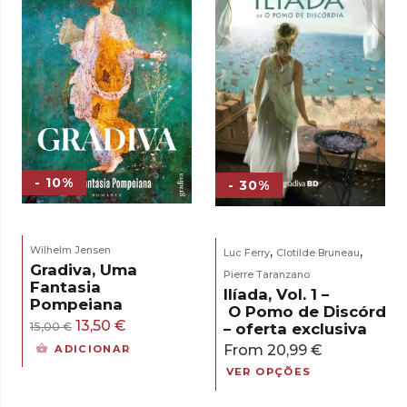
- 10%
- 30%
,
,
Wilhelm Jensen
Luc Ferry
Clotilde Bruneau
Gradiva, Uma
Pierre Taranzano
Fantasia
Ilíada, Vol. 1 –
Pompeiana
O Pomo de Discórdia
O
O
13,50
€
– oferta exclusiva
15,00
€
preço
preço
From
20,99
€
ADICIONAR
original
atual
VER OPÇÕES
era:
é: