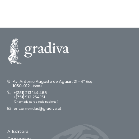
era:
é:
era:
é:
17,00 €.
15,30 €.
18,00 €.
16,20 €.
Av. António Augusto de Aguiar, 21 – 4º Esq.
1050-012 Lisboa
+(351) 213 144 488
+(351) 912 254 151
(Chamada para a rede nacional)
encomendas@gradiva.pt
A Editora
Contactos