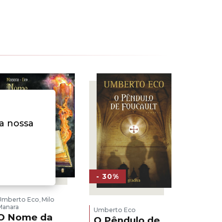
na nossa
- 10%
- 30%
Umberto Eco
Milo
,
Manara
Umberto Eco
O Nome da
O Pêndulo de