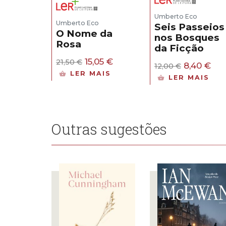
Umberto Eco
Umberto Eco
Seis Passeios
O Nome da
nos Bosques
Rosa
da Ficção
O
O
15,05
€
21,50
€
O
O
8,40
€
12,00
€
preço
preço
preço
pre
LER MAIS
LER MAIS
original
atual
original
atu
era:
é:
era:
é:
21,50 €.
15,05 €.
12,00 €.
8,4
Outras sugestões