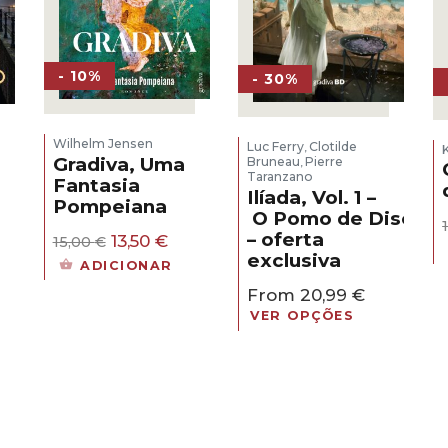
- 10%
- 30%
Wilhelm Jensen
Luc Ferry
Clotilde
,
Gradiva, Uma
Bruneau
Pierre
,
Taranzano
Fantasia
Ilíada, Vol. 1 –
Pompeiana
O Pomo de Discórd
eço
– oferta
O
O
al
13,50
€
15,00
€
preço
preço
exclusiva
ADICIONAR
original
atual
30 €.
From
20,99
€
era:
é:
15,00 €.
13,50 €.
VER OPÇÕES