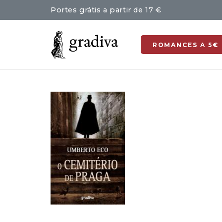
Portes grátis a partir de 17 €
ROMANCES A 5€