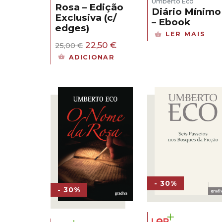
Umberto Eco
Rosa – Edição
Diário Mínimo
Exclusiva (c/
– Ebook
edges)
LER MAIS
O
O
22,50
€
25,00
€
preço
preço
ADICIONAR
original
atual
era:
é:
25,00 €.
22,50 €.
- 30%
- 30%