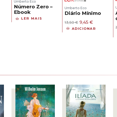
Umberto Eco
Número Zero –
Umberto Eco
Ebook
Diário Mínimo
LER MAIS
O
O
9,45
€
13,50
€
preço
preço
ADICIONAR
original
atual
era:
é:
ço
13,50 €.
9,45 €.
al
0 €.