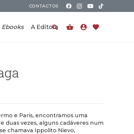
CONTACTOS
shopping_basket
account_circle
favorite
Ebooks
A Editora
aga
lermo e Paris, encontramos uma
re duas vezes, alguns cadáveres num
 se chamava Ippolito Nievo,