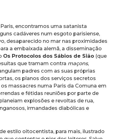
e Paris, encontramos uma satanista
lguns cadáveres num esgoto parisiense,
vo, desaparecido no mar nas proximidades
para a embaixada alemã, a disseminação
mo
Os Protocolos dos Sábios de Sião
(que
 jesuítas que tramam contra
maçons
,
rangulam padres com as suas próprias
tortas, os planos dos serviços secretos
os, os massacres numa Paris da Comuna em
rrendas e fétidas reuniões por parte de
planeiam explosões e revoltas de rua,
 enganosos, irmandades diabólicas e
estilo oitocentista, para mais, ilustrado
 que contentar o pior dos leitores. Salvo