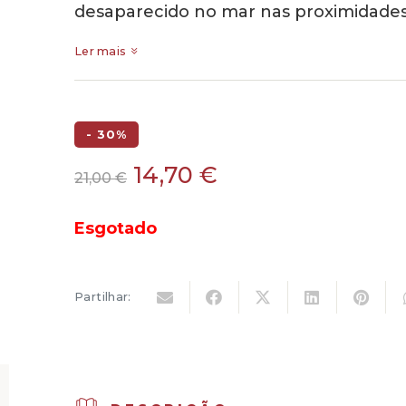
desaparecido no mar nas proximidade
Ler mais
- 30%
O
O
14,70
€
21,00
€
preço
preço
original
atual
Esgotado
era:
é:
21,00 €.
14,70 €.
Partilhar: