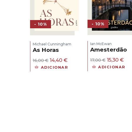
- 10%
- 10%
Ian McEwan
Michael Cunningham
Amesterdão
As Horas
O
O
O
O
15,30
€
14,40
€
17,00
€
16,00
€
preço
pr
preço
preço
ADICIONAR
ADICIONAR
original
atu
original
atual
era:
é:
era:
é:
17,00 €.
15,
16,00 €.
14,40 €.