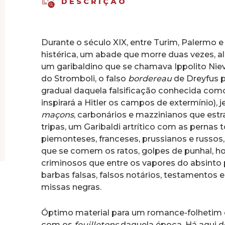
DESCRIÇÃO
Durante o século XIX, entre Turim, Palermo 
histérica, um abade que morre duas vezes, a
um garibaldino que se chamava Ippolito Nie
do Stromboli, o falso
bordereau
de Dreyfus 
gradual daquela falsificação conhecida co
inspirará a Hitler os campos de extermínio),
maçons
, carbonários e mazzinianos que est
tripas, um Garibaldi artrítico com as pernas 
piemonteses, franceses, prussianos e russ
que se comem os ratos, golpes de punhal, ho
criminosos que entre os vapores do absinto 
barbas falsas, falsos notários, testamentos
missas negras.
Óptimo material para um romance-folhetim de 
com os
feuilletons
daquela época. Há aqui do