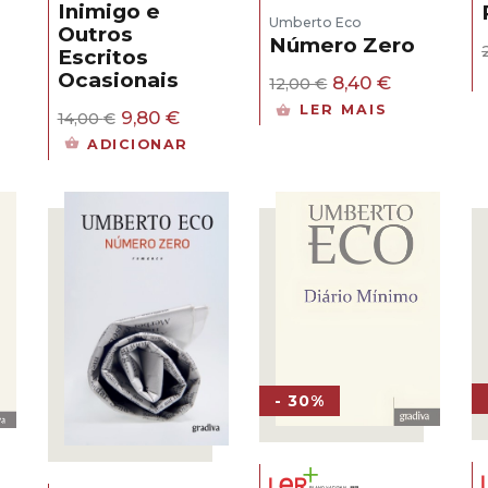
Inimigo e
Umberto Eco
Outros
Número Zero
Escritos
Ocasionais
O
O
8,40
€
12,00
€
preço
preço
LER MAIS
O
O
9,80
€
14,00
€
original
atual
preço
preço
era:
é:
ADICIONAR
original
atual
12,00 €.
8,40 €.
era:
é:
14,00 €.
9,80 €.
- 30%