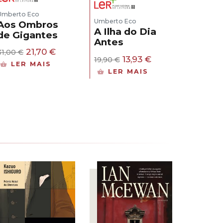
Umberto Eco
Umberto Eco
Aos Ombros
A Ilha do Dia
de Gigantes
Antes
O
O
21,70
€
31,00
€
O
O
13,93
€
19,90
€
preço
preço
LER MAIS
preço
preço
original
atual
LER MAIS
original
atual
era:
é:
era:
é:
31,00 €.
21,70 €.
19,90 €.
13,93 €.