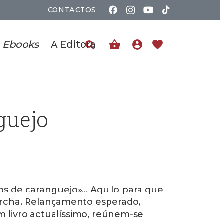
CONTACTOS
shopping_basket
account_circle
favorite
Ebooks
A Editora
guejo
os de caranguejo»… Aquilo para que
rcha. Relançamento esperado,
 livro actualíssimo, reúnem-se