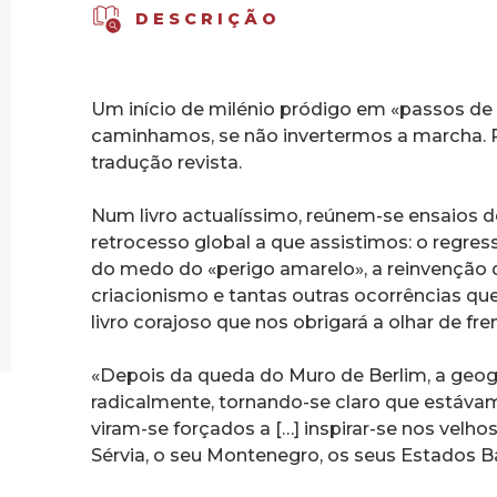
DESCRIÇÃO
Um início de milénio pródigo em «passos de
caminhamos, se não invertermos a marcha.
tradução revista.
Num livro actualíssimo, reúnem-se ensaios
retrocesso global a que assistimos: o regres
do medo do «perigo amarelo», a reinvenção 
criacionismo e tantas outras ocorrências qu
livro corajoso que nos obrigará a olhar de fre
«Depois da queda do Muro de Berlim, a geogr
radicalmente, tornando-se claro que estávamo
viram-se forçados a […] inspirar-se nos velho
Sérvia, o seu Montenegro, os seus Estados Bá