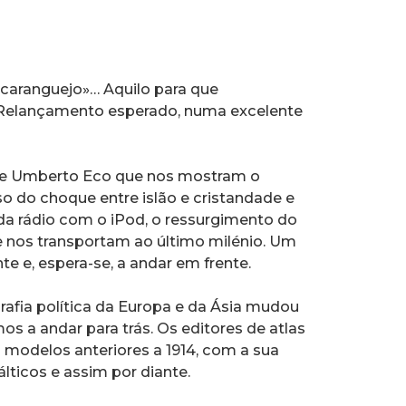
 caranguejo»… Aquilo para que
 Relançamento esperado, numa excelente
 de Umberto Eco que nos mostram o
so do choque entre islão e cristandade e
da rádio com o iPod, o ressurgimento do
e nos transportam ao último milénio. Um
nte e, espera-se, a andar em frente.
afia política da Europa e da Ásia mudou
s a andar para trás. Os editores de atlas
s modelos anteriores a 1914, com a sua
lticos e assim por diante.