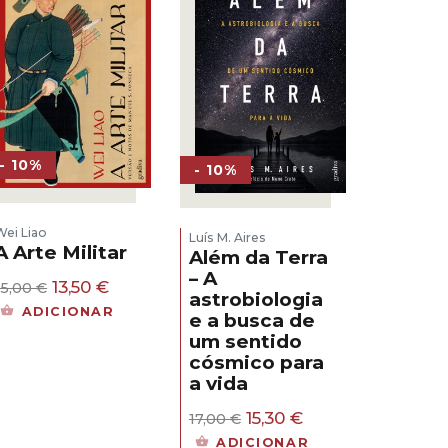
- 10%
- 10%
Wei Liao
Luís M. Aires
A Arte Militar
Além da Terra
– A
O
O
13,50
€
15,00
€
astrobiologia
preço
preço
ADICIONAR
e a busca de
original
atual
um sentido
era:
é:
15,00 €.
13,50 €.
cósmico para
a vida
O
O
15,30
€
17,00
€
preço
preço
ADICIONAR