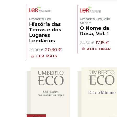
Umberto Eco
Umberto Eco
Milo
,
Manara
História das
O Nome da
Terras e dos
Rosa, Vol. 1
Lugares
Lendários
O
O
17,15
€
24,50
€
preço
pre
O
O
20,30
€
ADICIONAR
29,00
€
original
atu
preço
preço
LER MAIS
era:
é:
original
atual
24,50 €.
17,1
era:
é:
29,00 €.
20,30 €.