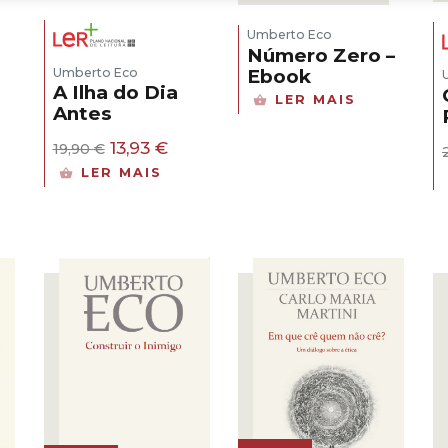
Umberto Eco
Número Zero –
Ebook
Umberto Eco
A Ilha do Dia
LER MAIS
Antes
O
O
13,93
€
19,90
€
preço
preço
LER MAIS
ço
original
atual
al
era:
é:
19,90 €.
13,93 €.
5 €.