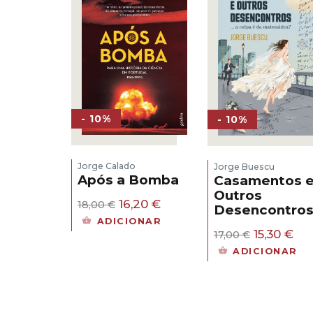
- 10%
- 10%
Jorge Calado
Jorge Buescu
Após a Bomba
Casamentos 
Outros
O
O
16,20
€
18,00
€
Desencontro
preço
preço
ADICIONAR
original
atual
O
O
15,30
€
17,00
€
era:
é:
preço
pr
ADICIONAR
18,00 €.
16,20 €.
original
atu
era:
é:
17,00 €.
15,