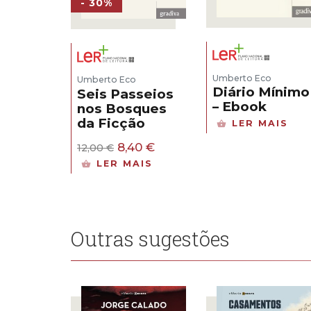
- 30%
Umberto Eco
Umberto Eco
Diário Mínimo
Seis Passeios
– Ebook
nos Bosques
da Ficção
LER MAIS
O
O
8,40
€
12,00
€
preço
preço
LER MAIS
original
atual
era:
é:
12,00 €.
8,40 €.
Outras sugestões