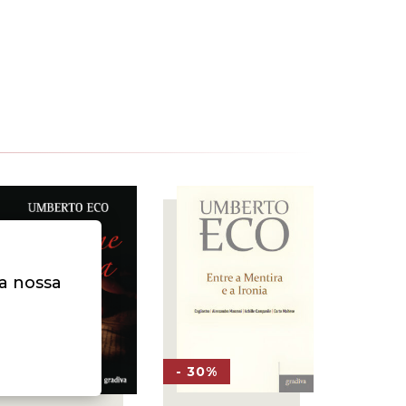
na nossa
- 30%
- 30%