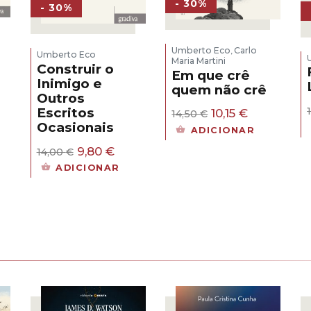
- 30%
- 30%
Umberto Eco
Carlo
,
Umberto Eco
Maria Martini
Construir o
Em que crê
Inimigo e
quem não crê
Outros
Escritos
O
O
10,15
€
14,50
€
preço
preço
Ocasionais
ADICIONAR
original
atual
O
O
9,80
€
era:
é:
14,00
€
preço
preço
14,50 €.
10,15 €.
ADICIONAR
original
atual
era:
é:
14,00 €.
9,80 €.