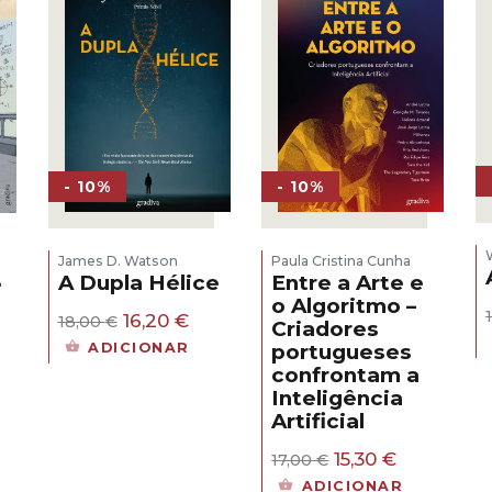
- 10%
- 10%
James D. Watson
Paula Cristina Cunha
A Dupla Hélice
Entre a Arte e
e
o Algoritmo –
O
O
16,20
€
18,00
€
Criadores
s
preço
preço
ADICIONAR
portugueses
original
atual
confrontam a
era:
é:
eço
Inteligência
18,00 €.
16,20 €.
al
Artificial
30 €.
O
O
15,30
€
17,00
€
preço
preço
ADICIONAR