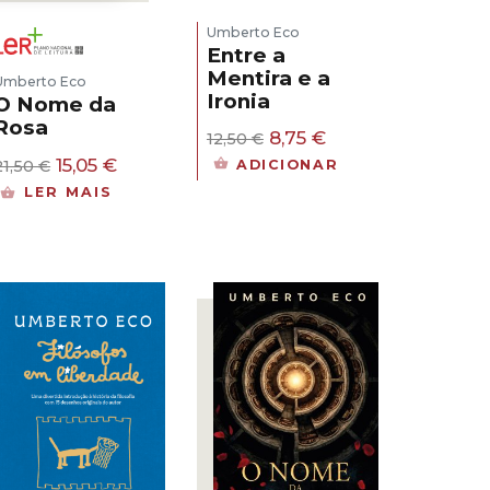
Umberto Eco
Entre a
Mentira e a
Umberto Eco
Ironia
O Nome da
Rosa
O
O
8,75
€
12,50
€
preço
preço
O
O
15,05
€
21,50
€
ADICIONAR
original
atual
preço
preço
LER MAIS
era:
é:
original
atual
12,50 €.
8,75 €.
era:
é:
21,50 €.
15,05 €.