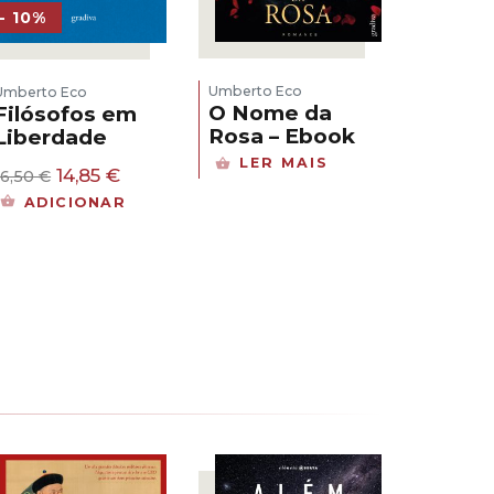
- 10%
Umberto Eco
Umberto Eco
O Nome da
Filósofos em
Rosa – Ebook
Liberdade
LER MAIS
O
O
14,85
€
16,50
€
preço
preço
ADICIONAR
original
atual
era:
é:
16,50 €.
14,85 €.