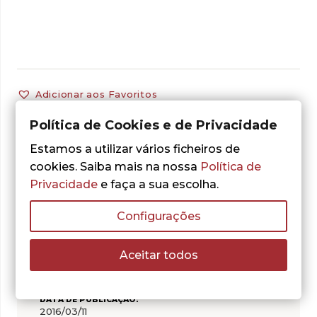
Adicionar aos Favoritos
Política de Cookies e de Privacidade
Estamos a utilizar vários ficheiros de
cookies. Saiba mais na nossa
Política de
CARACTERÍSTICAS
Privacidade
e faça a sua escolha.
Configurações
AUTOR:
COLECÇÃO:
Sem Colecção
Aceitar todos
ISBN:
978-989-616-702-8
DATA DE PUBLICAÇÃO:
2016/03/11