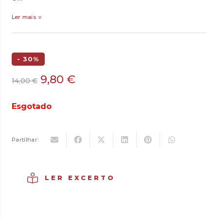
Ler mais
- 30%
O
O
9,80
€
14,00
€
preço
preço
original
atual
Esgotado
era:
é:
14,00 €.
9,80 €.
Partilhar:
LER EXCERTO