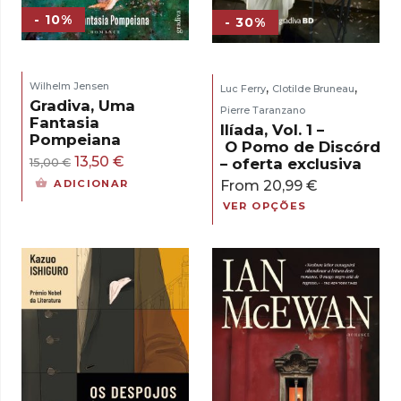
- 10%
- 30%
,
,
Wilhelm Jensen
Luc Ferry
Clotilde Bruneau
Gradiva, Uma
Pierre Taranzano
Fantasia
Ilíada, Vol. 1 –
Pompeiana
O Pomo de Discórdia
O
O
13,50
€
– oferta exclusiva
15,00
€
preço
preço
From
20,99
€
ADICIONAR
original
atual
VER OPÇÕES
era:
é:
15,00 €.
13,50 €.