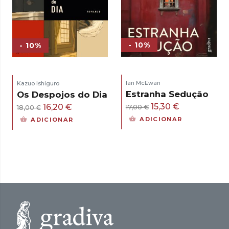
- 10%
- 10%
Ian McEwan
Kazuo Ishiguro
Estranha Sedução
Os Despojos do Dia
O
O
15,30
€
O
O
16,20
€
17,00
€
18,00
€
preço
preço
preço
preço
ADICIONAR
ADICIONAR
original
atual
original
atual
era:
é:
era:
é:
17,00 €.
15,30 €.
18,00 €.
16,20 €.