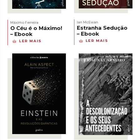
Ian McEwan
Máximo Ferreira
Estranha Sedução
O Céu é o Máximo!
– Ebook
– Ebook
LER MAIS
LER MAIS