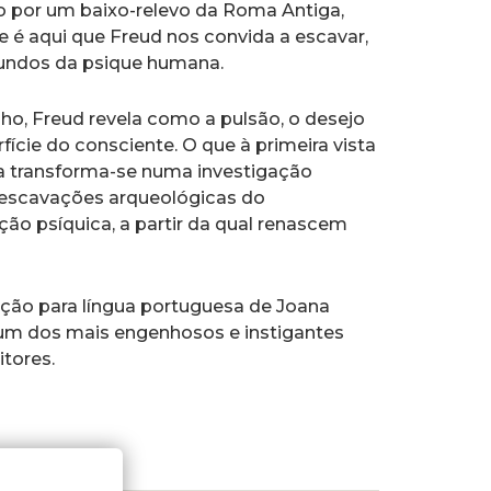
o por um baixo-relevo da Roma Antiga,
– e é aqui que Freud nos convida a escavar,
undos da psique humana.
onho, Freud revela como a pulsão, o desejo
ície do consciente. O que à primeira vista
ia transforma-se numa investigação
 escavações arqueológicas do
ão psíquica, a partir da qual renascem
ução para língua portuguesa de Joana
o um dos mais engenhosos e instigantes
itores.