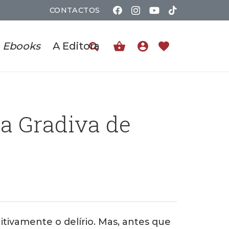
CONTACTOS
shopping_basket
account_circle
favorite
Ebooks
A Editora
na Gradiva de
itivamente o delírio. Mas, antes que