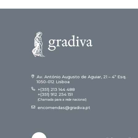
Av. António Augusto de Aguiar, 21 – 4º Esq.
1050-012 Lisboa
+(351) 213 144 488
+(351) 912 254 151
(Chamada para a rede nacional)
encomendas@gradiva.pt