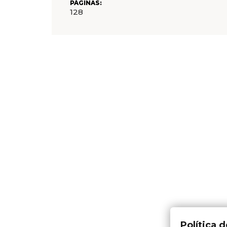
PÁGINAS:
128
Política 