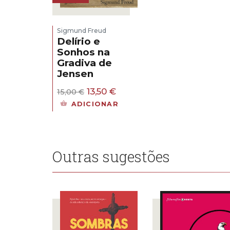
Sigmund Freud
Delírio e
Sonhos na
Gradiva de
Jensen
O
O
13,50
€
15,00
€
preço
preço
ADICIONAR
original
atual
era:
é:
15,00 €.
13,50 €.
Outras sugestões