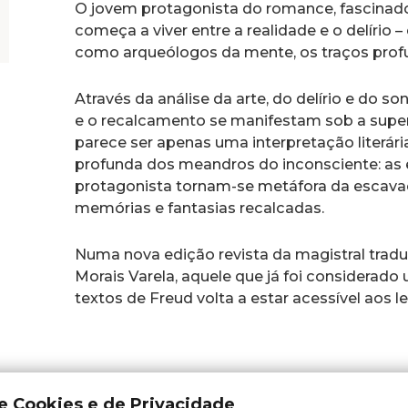
O jovem protagonista do romance, fascinad
começa a viver entre a realidade e o delírio 
como arqueólogos da mente, os traços prof
Através da análise da arte, do delírio e do s
e o recalcamento se manifestam sob a superf
parece ser apenas uma interpretação literár
profunda dos meandros do inconsciente: as
protagonista tornam-se metáfora da escavaç
memórias e fantasias recalcadas.
Numa nova edição revista da magistral trad
Morais Varela, aquele que já foi considerad
textos de Freud volta a estar acessível aos le
de Cookies e de Privacidade