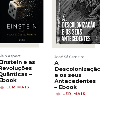
Alain Aspect
José Sá Carneiro
Einstein e as
A
Revoluções
Descolonização
Quânticas –
e os seus
Ebook
Antecedentes
– Ebook
LER MAIS
LER MAIS