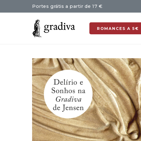
Portes grátis a partir de 17 €
ROMANCES A 5€