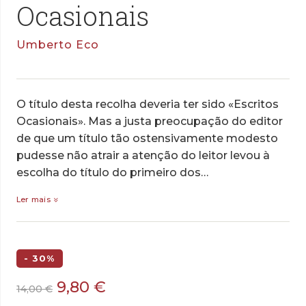
Ocasionais
Umberto Eco
O título desta recolha deveria ter sido «Escritos
Ocasionais». Mas a justa preocupação do editor
de que um título tão ostensivamente modesto
pudesse não atrair a atenção do leitor levou à
escolha do título do primeiro dos…
Ler mais
- 30%
O
O
9,80
€
14,00
€
preço
preço