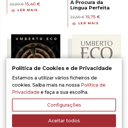
A Procura da
O
O
15,40
€
22,00
€
Língua Perfeita
preço
preço
LER MAIS
original
atual
O
O
15,75
€
22,50
€
era:
é:
preço
preço
22,00 €.
15,40 €.
LER MAIS
original
atual
era:
é:
22,50 €.
15,75 €.
Política de Cookies e de Privacidade
Estamos a utilizar vários ficheiros de
cookies. Saiba mais na nossa
Política de
Privacidade
e faça a sua escolha.
- 30%
- 30%
Configurações
Umberto Eco
Aceitar todos
Umberto Eco
A Passo de
O Nome da Rosa –