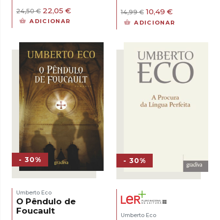
O
O
22,05
€
O
O
10,49
€
24,50
€
14,99
€
preço
preço
preço
preço
ADICIONAR
ADICIONAR
original
atual
original
atual
era:
é:
era:
é:
24,50 €.
22,05 €.
14,99 €.
10,49 €.
- 30%
- 30%
Umberto Eco
O Pêndulo de
Foucault
Umberto Eco