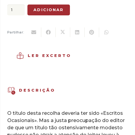
original
atual
Quantidade
ADICIONAR
era:
é:
de
14,00 €.
9,80 €.
Construir
o
Partilhar:
Inimigo
e
Outros
LER EXCERTO
Escritos
Ocasionais
DESCRIÇÃO
O título desta recolha deveria ter sido «Escritos
Ocasionais». Mas a justa preocupação do editor
de que um título tão ostensivamente modesto
pudesse não atrair a atenção do leitor levou à