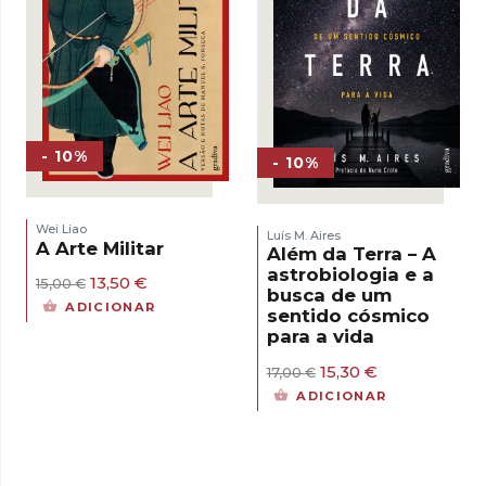
- 10%
- 10%
Wei Liao
Luís M. Aires
A Arte Militar
Além da Terra – A
astrobiologia e a
O
O
13,50
€
15,00
€
busca de um
preço
preço
ADICIONAR
sentido cósmico
original
atual
para a vida
era:
é:
15,00 €.
13,50 €.
O
O
15,30
€
17,00
€
preço
preço
ADICIONAR
original
atual
era:
é:
17,00 €.
15,30 €.