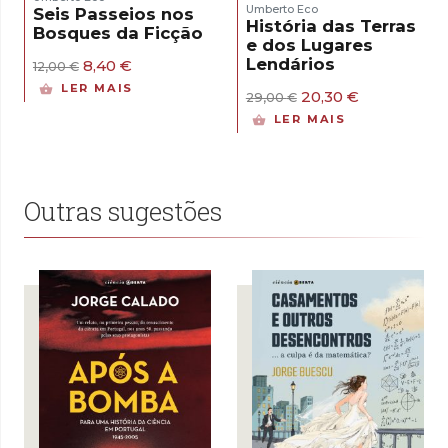
Umberto Eco
Seis Passeios nos
História das Terras
Bosques da Ficção
e dos Lugares
Lendários
O
O
8,40
€
12,00
€
preço
preço
LER MAIS
O
O
20,30
€
original
atual
29,00
€
preço
preço
era:
é:
LER MAIS
original
atual
12,00 €.
8,40 €.
era:
é:
29,00 €.
20,30 €.
Outras sugestões