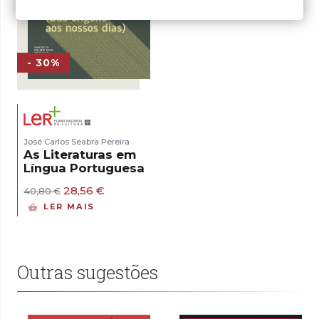
- 30%
José Carlos Seabra Pereira
As Literaturas em
Língua Portuguesa
O
O
28,56
€
40,80
€
preço
preço
LER MAIS
original
atual
era:
é:
40,80 €.
28,56 €.
Outras sugestões