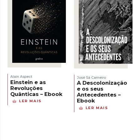
Alain Aspect
José Sá Carneiro
Einstein e as
A Descolonização
Revoluções
e os seus
Quânticas – Ebook
Antecedentes –
Ebook
LER MAIS
LER MAIS