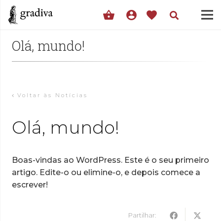
shopping_basket
account_circle
favorite
Olá, mundo!
Voltar às Notícias
Olá, mundo!
Boas-vindas ao WordPress. Este é o seu primeiro
artigo. Edite-o ou elimine-o, e depois comece a
escrever!
Partilhar: