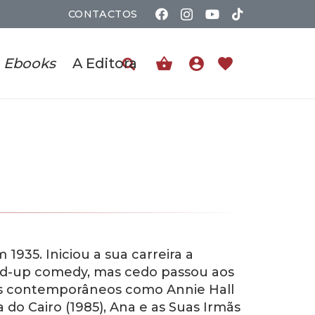
CONTACTOS
shopping_basket
account_circle
favorite
Ebooks
A Editora
935. Iniciou a sua carreira a
and-up comedy, mas cedo passou aos
cos contemporâneos como Annie Hall
 do Cairo (1985), Ana e as Suas Irmãs