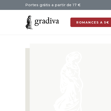
Portes grátis a partir de 17 €
ROMANCES A 5€