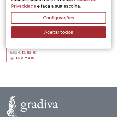
Privacidade
e faça a sua escolha.
- 30%
Configurações
Aceitar todos
Walter Lewin
A Paixão da Física
O
O
12,95
€
18,50
€
preço
preço
LER MAIS
original
atual
era:
é:
18,50 €.
12,95 €.