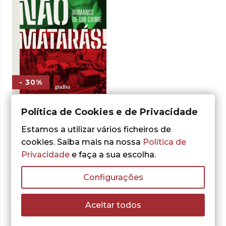
- 30%
Política de Cookies e de Privacidade
Teresa Martins Marques
Não Matarás! –
Estamos a utilizar vários ficheiros de
Romance de um
cookies. Saiba mais na nossa
Política de
Crime
Privacidade
e faça a sua escolha.
O
O
10,15
€
14,50
€
preço
preço
ADICIONAR
original
atual
Configurações
era:
é:
14,50 €.
10,15 €.
Aceitar todos