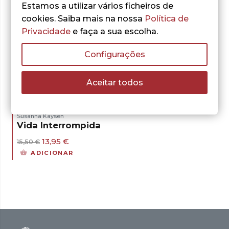
Estamos a utilizar vários ficheiros de
cookies. Saiba mais na nossa
Política de
Privacidade
e faça a sua escolha.
Configurações
- 10%
Aceitar todos
Susanna Kaysen
Vida Interrompida
O
O
13,95
€
15,50
€
preço
preço
ADICIONAR
original
atual
era:
é:
15,50 €.
13,95 €.