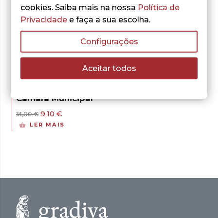
cookies. Saiba mais na nossa
Política de
Privacidade
e faça a sua escolha.
Configurações
- 30%
Aceitar todos
Sandra Neves
Homicídio na
Câmara Municipal
O
O
9,10
€
13,00
€
preço
preço
LER MAIS
original
atual
era:
é:
13,00 €.
9,10 €.