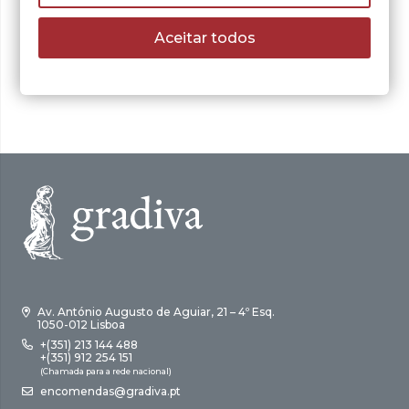
As Equações
O
O
8,48
€
12,11
€
Aceitar todos
preço
preço
LER MAIS
original
atual
era:
é:
12,11 €.
8,48 €.
Av. António Augusto de Aguiar, 21 – 4º Esq.
1050-012 Lisboa
+(351) 213 144 488
+(351) 912 254 151
(Chamada para a rede nacional)
encomendas@gradiva.pt