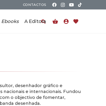
CONTACTOS
shopping_basket
account_circle
favorite
Ebooks
A Editora
nsultor, desenhador gráfico e
s nacionais e internacionais. Fundou
com o objectivo de fomentar,
a banda desenhada.