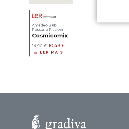
Amedeo Balbi
,
Rossano Piccioni
Cosmicomix
O
O
10,43
€
14,90
€
preço
preço
LER MAIS
original
atual
era:
é:
14,90 €.
10,43 €.