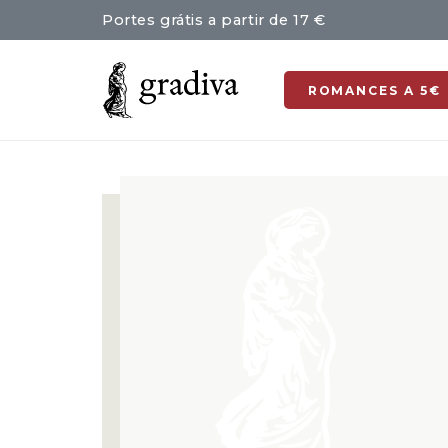
Portes grátis a partir de 17 €
ROMANCES A 5€