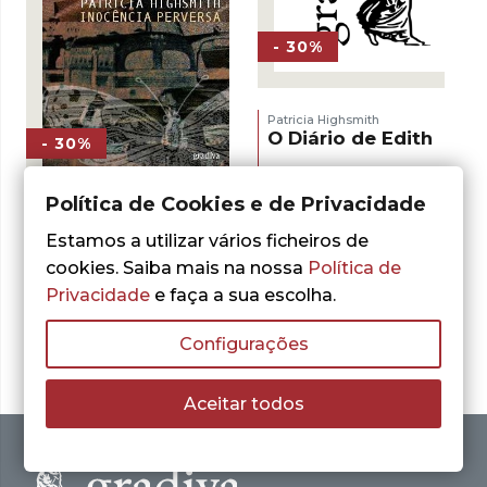
- 30%
Patricia Highsmith
O Diário de Edith
- 30%
O
O
5,25
€
7,50
€
preço
preço
LER MAIS
Política de Cookies e de Privacidade
original
atual
Patricia Highsmith
era:
é:
Inocência Perversa
Estamos a utilizar vários ficheiros de
7,50 €.
5,25 €.
cookies. Saiba mais na nossa
Política de
O
O
7,07
€
10,10
€
preço
preço
Privacidade
e faça a sua escolha.
LER MAIS
original
atual
era:
é:
10,10 €.
7,07 €.
Configurações
Aceitar todos