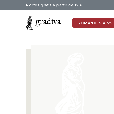
Portes grátis a partir de 17 €
ROMANCES A 5€