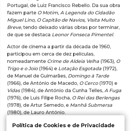
Portugal, de Luiz Francisco Rebello. Da sua obra
fazem parte
O Motim, A Legenda do Cidadão
Miguel Lino, O Capitão de Navios, Visita Muito
Breve
, tendo deixado várias obras por terminar,
de que se destaca
Leonor Fonseca Pimentel
.
Actor de cinema a partir da década de 1960,
participou em cerca de dez películas,
nomeadamente
Crime de Aldeia Velha
(1963),
O
Trigo e o Joio
(1964) e
Lotação Esgotada
(1972),
de Manuel de Guimarães,
Domingo à Tarde
(1966), de António de Macedo,
O Cerco
(1970) e
Vidas
(1984), de António da Cunha Telles,
A Fuga
(1976), de Luís Filipe Rocha,
O Rei das Berlengas
(1978), de Artur Semedo, e
Manhã Submersa
(1980), de Lauro António.
Ainda em Leiria, criou no Ateneu Desportivo de
Política de Cookies e de Privacidade