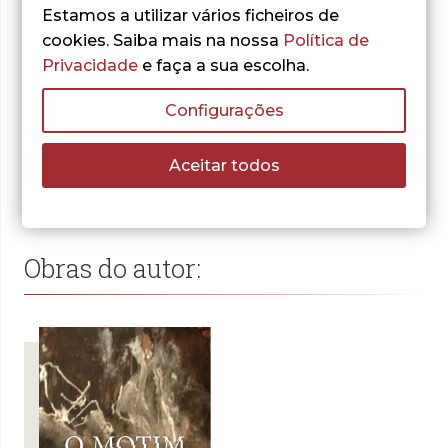
Leiria, de que era igualmente director, um espaço
Estamos a utilizar vários ficheiros de
de conferências a que chamou
Sexta-feira à
cookies. Saiba mais na nossa
Política de
Noite
, no qual intervieram entre outros Bernardo
Privacidade
e faça a sua escolha.
Santareno, Rogério Paulo ou Luiz Francisco
Rebello. A edilidade local viria a atribuir o seu
Configurações
nome ao Teatro
Miguel Franco
, equipamento
cultural construído em 2003, nas instalações do
Aceitar todos
velho Mercado de Sant’Ana.
Obras do autor: