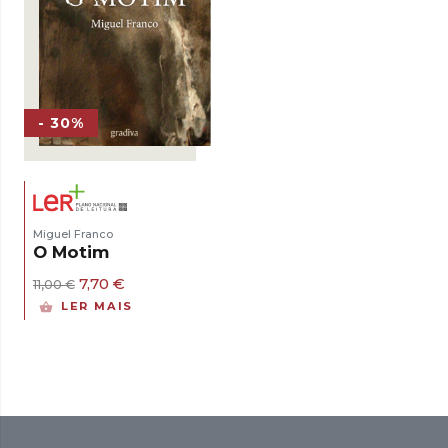
- 30%
Miguel Franco
O Motim
O
O
7,70
€
11,00
€
preço
preço
LER MAIS
original
atual
era:
é:
11,00 €.
7,70 €.