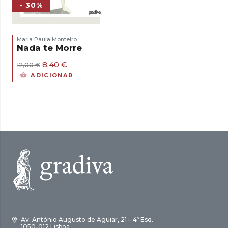
- 30%
Maria Paula Monteiro
Nada te Morre
O
O
8,40
€
12,00
€
preço
preço
ADICIONAR
original
atual
era:
é:
12,00 €.
8,40 €.
Av. António Augusto de Aguiar, 21 – 4º Esq.
1050-012 Lisboa