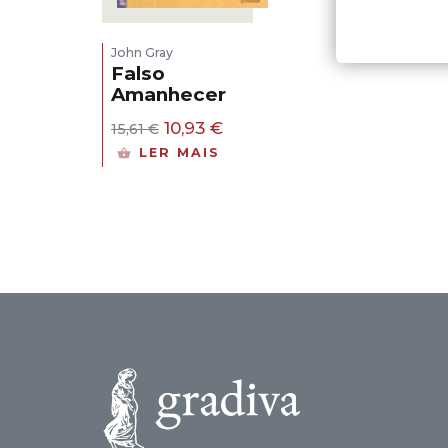
John Gray
Falso
Amanhecer
O
O
10,93
€
15,61
€
preço
preço
LER MAIS
original
atual
era:
é:
15,61 €.
10,93 €.