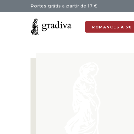
Portes grátis a partir de 17 €
ROMANCES A 5€