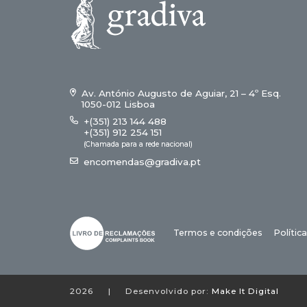
Av. António Augusto de Aguiar, 21 – 4º Esq.
1050-012 Lisboa
+(351) 213 144 488
+(351) 912 254 151
(Chamada para a rede nacional)
encomendas@gradiva.pt
Termos e condições
Polític
2026
|
Desenvolvido por:
Make It Digital