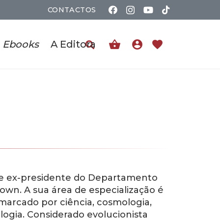
CONTACTOS
shopping_basket
account_circle
favorite
Ebooks
A Editora
 e ex-presidente do Departamento
own. A sua área de especialização é
marcado por ciência, cosmologia,
logia. Considerado evolucionista