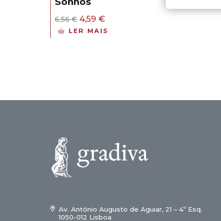
Sonhos
O
O
4,59
€
6,56
€
preço
preço
LER MAIS
original
atual
era:
é:
6,56 €.
4,59 €.
Av. António Augusto de Aguiar, 21 – 4º Esq.
1050-012 Lisboa