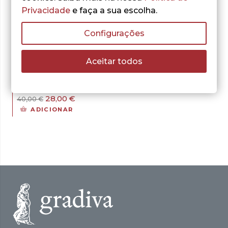
Privacidade
e faça a sua escolha.
- 30%
Configurações
Aceitar todos
Jacinto Jardim e José
Eduardo Franco
Empreendipédia
O
O
28,00
€
40,00
€
preço
preço
ADICIONAR
original
atual
era:
é:
40,00 €.
28,00 €.