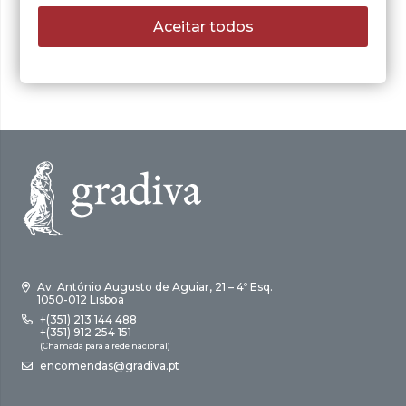
O
O
11,55
€
16,50
€
preço
preço
Aceitar todos
LER MAIS
original
atual
era:
é:
16,50 €.
11,55 €.
Av. António Augusto de Aguiar, 21 – 4º Esq.
1050-012 Lisboa
+(351) 213 144 488
+(351) 912 254 151
(Chamada para a rede nacional)
encomendas@gradiva.pt