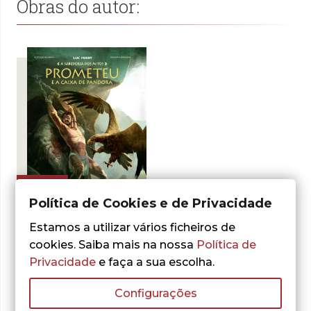
Obras do autor:
- 30%
Política de Cookies e de Privacidade
Estamos a utilizar vários ficheiros de
cookies. Saiba mais na nossa
Política de
Privacidade
e faça a sua escolha.
Luc Ferry
Clotilde Bruneau
,
,
Giuseppe Baiguera
Prometeu e a
Configurações
Caixa de Pandora