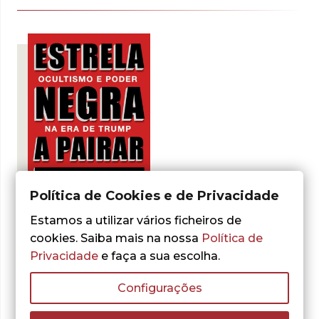
Política de Cookies e de Privacidade
- 30%
Estamos a utilizar vários ficheiros de
cookies. Saiba mais na nossa
Política de
Gary Lachman
Privacidade
e faça a sua escolha.
Estrela Negra a
Pairar
Configurações
O
O
9,80
€
14,00
€
preço
preço
ADICIONAR