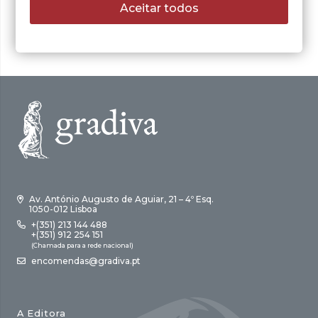
original
atual
Aceitar todos
era:
é:
14,00 €.
9,80 €.
Av. António Augusto de Aguiar, 21 – 4º Esq.
1050-012 Lisboa
+(351) 213 144 488
+(351) 912 254 151
(Chamada para a rede nacional)
encomendas@gradiva.pt
A Editora