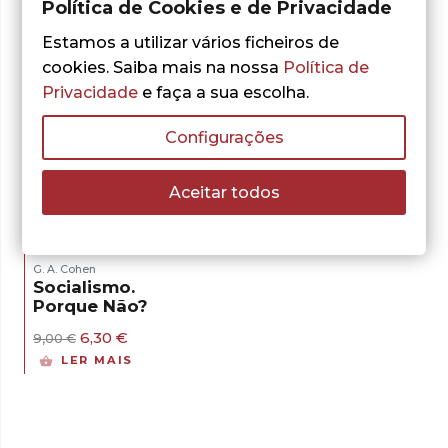
Política de Cookies e de Privacidade
Estamos a utilizar vários ficheiros de
cookies. Saiba mais na nossa
Política de
Privacidade
e faça a sua escolha.
Configurações
- 30%
Aceitar todos
G. A. Cohen
Socialismo.
Porque Não?
O
O
6,30
€
9,00
€
preço
preço
LER MAIS
original
atual
era:
é:
9,00 €.
6,30 €.