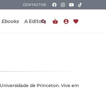
CONTACTOS
shopping_basket
account_circle
favorite
Ebooks
A Editora
 Universidade de Princeton. Vive em