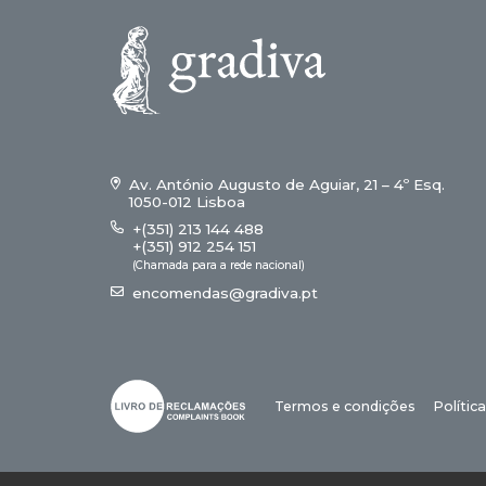
Av. António Augusto de Aguiar, 21 – 4º Esq.
1050-012 Lisboa
+(351) 213 144 488
+(351) 912 254 151
(Chamada para a rede nacional)
encomendas@gradiva.pt
Termos e condições
Polític