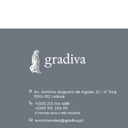
18,00 €.
16,20 €.
Av. António Augusto de Aguiar, 21 – 4º Esq.
1050-012 Lisboa
+(351) 213 144 488
+(351) 912 254 151
(Chamada para a rede nacional)
encomendas@gradiva.pt