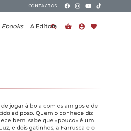
CONTACTOS
shopping_basket
account_circle
favorite
Ebooks
A Editora
 de jogar à bola com os amigos e de
cido adiposo. Quem o conhece diz
hece bem, sabe que «pouco» é um
, e dois gatinhos, a Farrusca e o