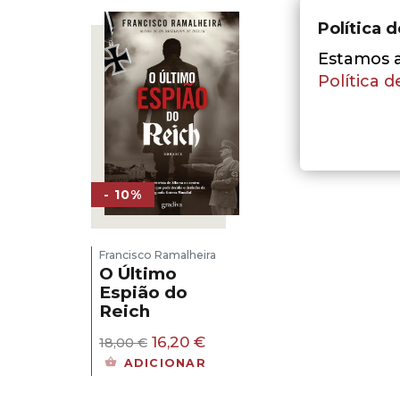
Política 
Estamos a 
Política d
- 10%
Francisco Ramalheira
O Último
Espião do
Reich
O
O
16,20
€
18,00
€
preço
preço
ADICIONAR
original
atual
era:
é: