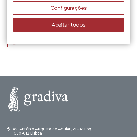
Configurações
David Justino
No Silêncio Todos
Aceitar todos
Somos Iguais
O
O
5,31
€
7,58
€
preço
preço
LER MAIS
original
atual
era:
é:
7,58 €.
5,31 €.
Av. António Augusto de Aguiar, 21 – 4º Esq.
1050-012 Lisboa