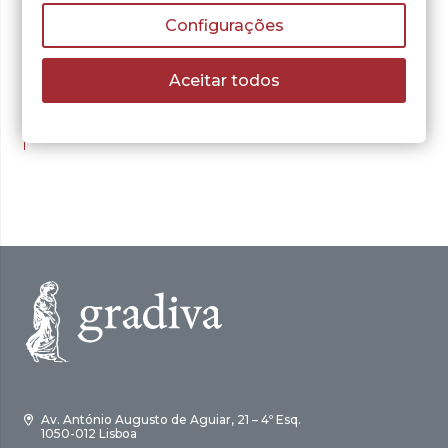
Configurações
David Buttery
Wellington Contra
Aceitar todos
Massena
O
O
20,50
€
29,28
€
preço
preço
ADICIONAR
original
atual
era:
é:
29,28 €.
20,50 €.
Av. António Augusto de Aguiar, 21 – 4º Esq.
1050-012 Lisboa