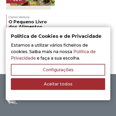
Carlos Ventura
O Pequeno Livro
dos Alimentos
Saudáveis
Política de Cookies e de Privacidade
O
O
3,54
€
5,05
€
preço
preço
Estamos a utilizar vários ficheiros de
LER MAIS
original
atual
cookies. Saiba mais na nossa
Política de
era:
é:
5,05 €.
3,54 €.
Privacidade
e faça a sua escolha.
Configurações
Aceitar todos