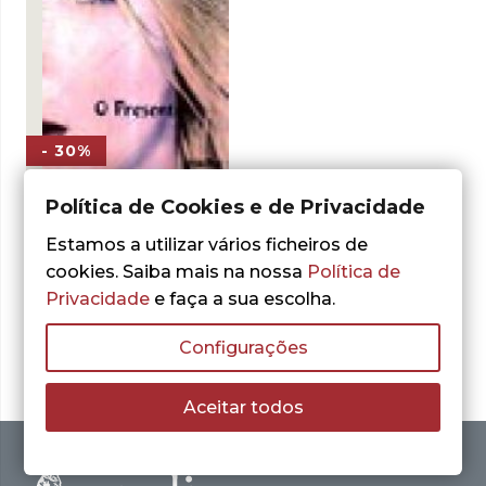
- 30%
Política de Cookies e de Privacidade
Britney & Lynne Spears
O Presente
Estamos a utilizar vários ficheiros de
cookies. Saiba mais na nossa
Política de
O
O
1,75
€
2,50
€
preço
preço
Privacidade
e faça a sua escolha.
LER MAIS
original
atual
era:
é:
Configurações
2,50 €.
1,75 €.
Aceitar todos