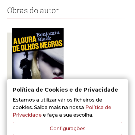
Obras do autor:
Política de Cookies e de Privacidade
Estamos a utilizar vários ficheiros de
- 30%
cookies. Saiba mais na nossa
Política de
Privacidade
e faça a sua escolha.
Benjamin Black
A Loura de Olhos
Configurações
Negros