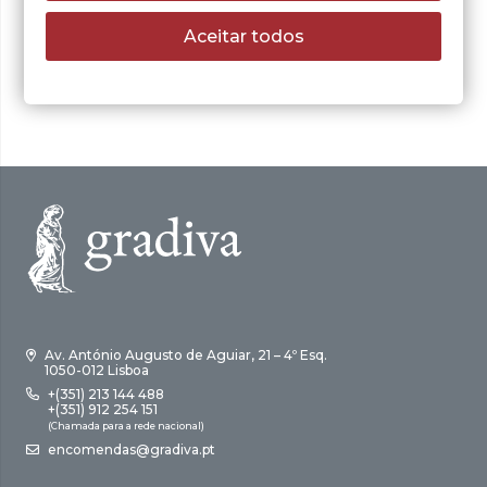
O
O
10,15
€
14,50
€
Aceitar todos
preço
preço
LER MAIS
original
atual
era:
é:
14,50 €.
10,15 €.
Av. António Augusto de Aguiar, 21 – 4º Esq.
1050-012 Lisboa
+(351) 213 144 488
+(351) 912 254 151
(Chamada para a rede nacional)
encomendas@gradiva.pt