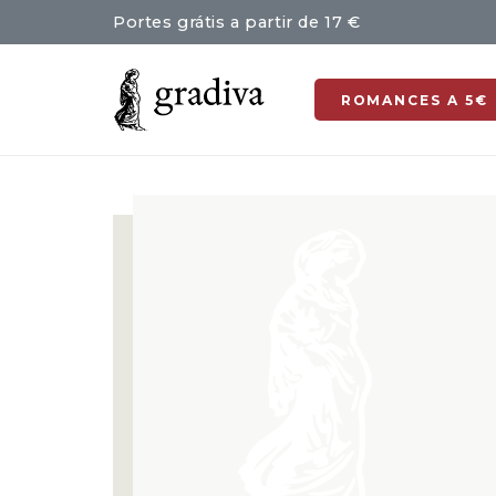
Portes grátis a partir de 17 €
ROMANCES A 5€