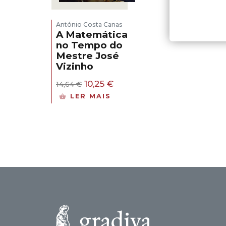
António Costa Canas
A Matemática
no Tempo do
Mestre José
Vizinho
O
O
10,25
€
14,64
€
preço
preço
LER MAIS
original
atual
era:
é:
14,64 €.
10,25 €.