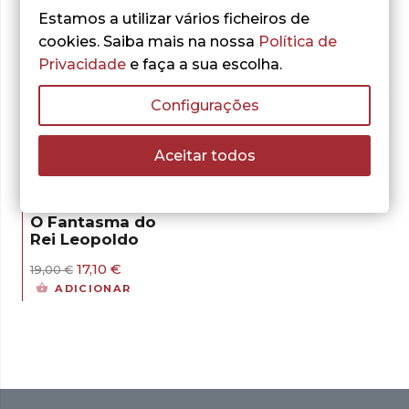
Estamos a utilizar vários ficheiros de
cookies. Saiba mais na nossa
Política de
Privacidade
e faça a sua escolha.
Configurações
- 10%
Aceitar todos
Adam Hochschild
O Fantasma do
Rei Leopoldo
O
O
17,10
€
19,00
€
preço
preço
ADICIONAR
original
atual
era:
é:
19,00 €.
17,10 €.