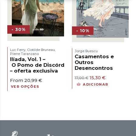
- 30%
- 10%
Luc Ferry
Clotilde Bruneau
,
,
Jorge Buescu
Pierre Taranzano
Casamentos e
Ilíada, Vol. 1 –
Outros
O Pomo de Discórdia
Desencontros
– oferta exclusiva
O
O
15,30
€
17,00
€
From
20,99
€
preço
preço
ADICIONAR
VER OPÇÕES
original
atual
era:
é:
17,00 €.
15,30 €.