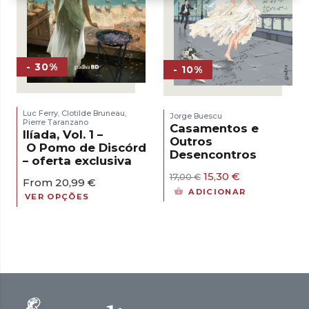
- 30%
- 10%
Luc Ferry
Clotilde Bruneau
,
,
Jorge Buescu
Pierre Taranzano
Casamentos e
Ilíada, Vol. 1 –
Outros
O Pomo de Discórdia
Desencontros
– oferta exclusiva
O
O
15,30
€
17,00
€
From
20,99
€
preço
preço
ADICIONAR
VER OPÇÕES
original
atual
era:
é:
17,00 €.
15,30 €.